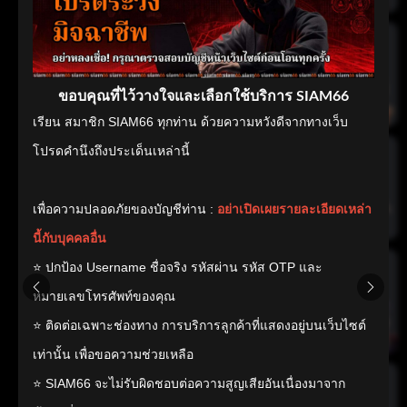
ขอบคุณที่ไว้วางใจและเลือกใช้บริการ SIAM66
เรียน สมาชิก SIAM66 ทุกท่าน ด้วยความหวังดีจากทางเว็บ 
โปรดคำนึงถึงประเด็นเหล่านี้

เพื่อความปลอดภัยของบัญชีท่าน : 
อย่าเปิดเผยรายละเอียดเหล่า
นี้กับบุคคลอื่น
⭐ ปกป้อง Username ชื่อจริง รหัสผ่าน รหัส OTP และ 
หมายเลขโทรศัพท์ของคุณ 

⭐ ติดต่อเฉพาะช่องทาง การบริการลูกค้าที่แสดงอยู่บนเว็บไซต์
เท่านั้น เพื่อขอความช่วยเหลือ

⭐ SIAM66 จะไม่รับผิดชอบต่อความสูญเสียอันเนื่องมาจาก