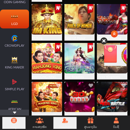
ODIN GAMING
LGD
IM King
Field Of Honor
Tales Of Wusong
CROWDPLAY
KING MAKER
MAHJONG KING
Four Beauties
Three Kingdoms
SIMPLE PLAY
AFRICAN
BUFFALO
MAHJONG KING
3D Slot
4X4 BATTLE
MOBILE
ເມນູ
ການສະໝັກ
ລົງທະບຽນ
ສູນລາງວັນ
ບັນຊີ