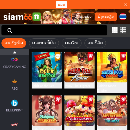
JOKER
ແລກ
ເຂົ້າສູ່ລະບົບ
ລົງທະບຽນ
JILI
ເກມທັງໝົດ
ເກມຍອດນິຍົມ
ເກມໃໝ່
ເກມທີ່ມັກ
SPADE GAMING
CRAZYGAMING
Spirit of the Sea
Muay Thai Fighter
Golden Moon
RSG
Empire
BLUEPRINT
Mahjong Princess
The Nutcrackers
Adventure To The