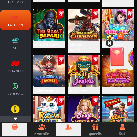
HOTDOG
West
FASTSPIN
The Great Safari
Gold Rush
Wild Wet Win
5G
Cowboy
PLAYNGO
Caribbean Riches
City of Jewels
Wild Calavera
BOOONGO
RICH GAMING
Royal Katt
Sexy Vegas
Goal Go Win
ເມນູ
ການສະໝັກ
ລົງທະບຽນ
ສູນລາງວັນ
ບັນຊີ