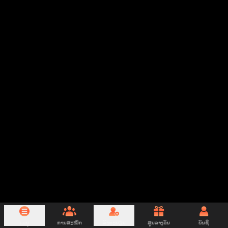
ເມນູ
ການສະໝັກ
ລົງທະບຽນ
ສູນລາງວັນ
ບັນຊີ