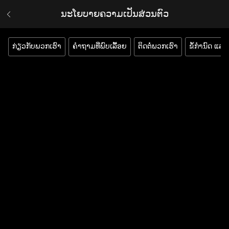
ນະໂຍບາຍຄວາມເປັນສ່ວນຕົວ
ກ່ຽວກັບພວກເຮົາ
ຄຳຖາມທີ່ພົບເລື້ອຍ
ຕິດຕໍ່ພວກເຮົາ
ຂໍ້ກຳນົດ ແລະ