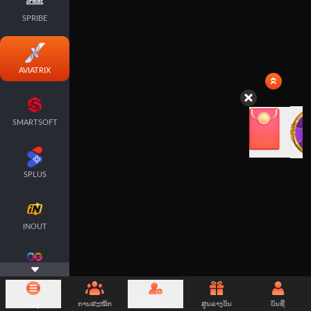
SPRIBE
AVIATRIX
SMARTSOFT
SPLUS
INOUT
CRAZY
GAMING
ເມນູ
ການສະໝັກ
ລົງທະບຽນ
ສູນລາງວັນ
ບັນຊີ