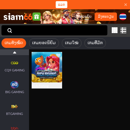
ແລກ
ເຂົ້າສູ່ລະບົບ
ລົງທະບຽນ
JILI
ເກມທັງໝົດ
ເກມຍອດນິຍົມ
ເກມໃໝ່
ເກມທີ່ມັກ
FACHAI
CQ9 GAMING
Rich Fishing
BIG GAMING
BTGAMING