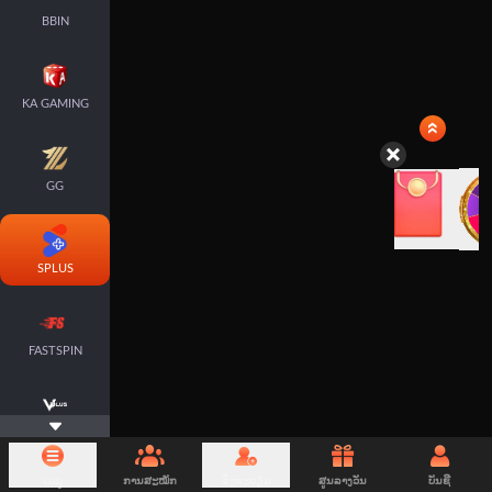
BBIN
KA GAMING
GG
SPLUS
FASTSPIN
VPLUS
ເມນູ
ການສະໝັກ
ລົງທະບຽນ
ສູນລາງວັນ
ບັນຊີ