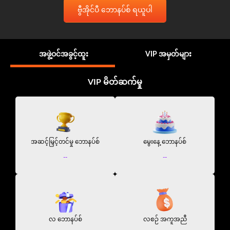
ဗွီအိုင်ပီ ဘောနပ်စ် ရယူပါ
အဖွဲ့ဝင်အခွင့်ထူး
VIP အမှတ်များ
VIP မိတ်ဆက်မှု
အဆင့်မြှင့်တင်မှု ဘောနပ်စ်
မွေးနေ့ ဘောနပ်စ်
--
--
လ ဘောနပ်စ်
လစဉ် အကူအညီ