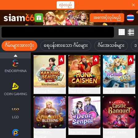
NAGA
လှဲလည်
လော့ဂ်အင်
အကောင့်လုပ်မည်
SPLUS
ဂိမ်းများအားလုံး
ရေပန်းစားသော ဂိမ်းများ
ဂိမ်းအသစ်များ
အ
SMARTSOFT
ENDORPHINA
Mahjong Beauty
Hunk Cai Shen
Wonder Ace
ODIN GAMING
LGD
Aphrodite's
Dear Senpai
Dracula's Castle
Blessing
Banquet