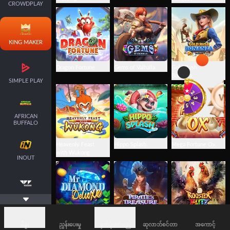
CROWDPLAY
KING MAKER
Dragon Fortune
Gems of Valhalla
Gold Rush
Bonanza
SIMPLE PLAY
AFRICAN
BUFFALO
Heavenly Feast
Hippo Splash
Mega Fortune Ox
with Wukong
INOUT
VOLTENT
Mr. Diamond
Pirate's Treasure
Rooster Blitz
မီနူး
ညွှန်းပေးမှု
မှတ်ပုံတင်မည်
ဆုလာဘ်စင်တာ
အကောင့်
Deluxe