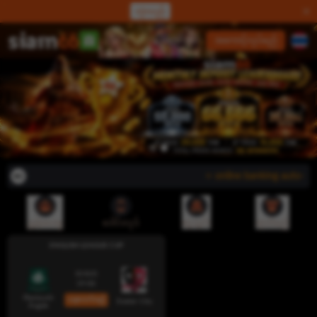
လှဲလည်
လော့ဂ်အင်
အကောင့်လုပ်မည်
⭐ online banking auto-deposit
ညွှန်းပေးမှု
ဒေါင်းလုဒ်
ငွေသွင်း
ထုတ်မည်
ENGLISH LEAGUE CUP
10 AUG
19:00
Plymouth
ယခုလောင်းမည်
Exeter City
Argyle