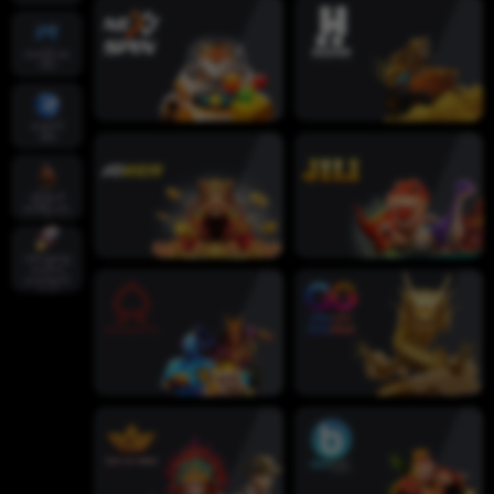
အစပိုင်းအ
က်ပ်
ထောက်
အိမ်
ကြောက်
စက်ရဲ့လား
အထွေထွေ
လေ့လာ
သောဆက်
သွယ်