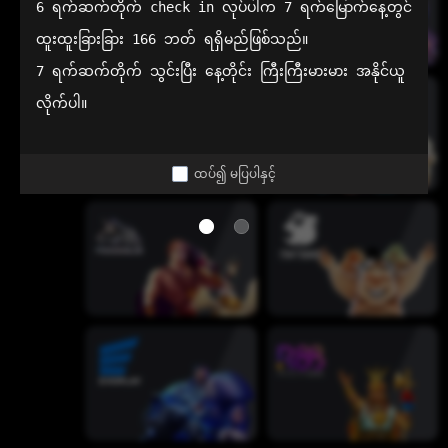
6 ရက်ဆက်တိုက် check in လုပ်ပါက 7 ရက်မြောက်နေ့တွင် 
ထူးထူးခြားခြား 166 ဘတ် ရရှိမည်ဖြစ်သည်။

7 ရက်ဆက်တိုက် သွင်းပြီး နေ့တိုင်း ကြီးကြီးမားမား အနိုင်ယူ
လိုက်ပါ။
ထပ်၍ မပြပါနှင့်