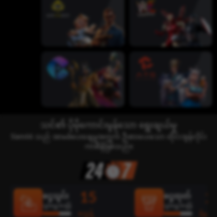
သင်၏ ပိုမိုကောင်းမွန်သော ရွေးချယ်မှု
Siam66 သည် အာမခံပေးချေမှုအတွက် ဦးစားပေးသော ထိုင်းအွန်လိုင်း
ကာစီနိုဖြစ်သည်။
15
2
ငွေသွင်း
ငွေထုတ်
ပျမ်းမျှအချိန်
ပျမ်းမျှအချိန်
စက္ကန့်
မိနစ်