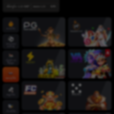
အိမ်ကွင်း -1.25
0.87
အဝေး 1.25
0.95
ဟော့ဂိမ်း
အားကစား
ပေါင်းစုံ
လိုက်‌ဗ် ကာ
စီနိုများ
စလော့ဂိမ်း
ဖဲချပ်ဂိမ်း
ငါးပစ်ဂိမ်း