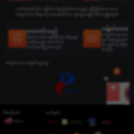
ဘဏ်အော့ဖ်လိုင်း၊ ချိတ်ဆက်မှု ပြတ်တောက်မှုနှင့် မပြီးပြတ်သေးသော
အချက်အလက်များကို ပေးဆောင်ပါက ပျမ်းမျှအချိန် ကိုးကား၍မရပါ။
သန့်စင်သောရွေးခ
ဘေးကင်းသည်
စက်မှုထိပ်တန်း develop
ဒီမိုကို ဖိလစ်ပိုင်အစိုးရပိုင်နှင့် ထိန်းချုပ်
နောက်ဆုံးရွေးချယ်ထားသ
ကော်ပိုရေးရှင်း PAGCOR မှ
ကို ကျွန်ုပ်တို့ အမြဲတမ်း
အသိအမှတ်ပြုထားသည်။
ပါသည်။
ကျောင်းသား ကျောင်းသူတွေ :
ဂိမ်းလိုင်စင်
လက်မှတ်