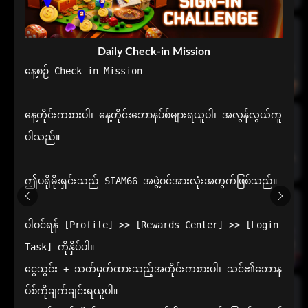
Daily Check-in Mission
နေ့စဉ် Check-in Mission

နေ့တိုင်းကစားပါ၊ နေ့တိုင်းဘောနပ်စ်များရယူပါ၊ အလွန်လွယ်ကူ
ပါသည်။

ဤပရိုမိုးရှင်းသည် SIAM66 အဖွဲ့ဝင်အားလုံးအတွက်ဖြစ်သည်။

ပါဝင်ရန် [Profile] >> [Rewards Center] >> [Login 
Task] ကိုနှိပ်ပါ။

ငွေသွင်း + သတ်မှတ်ထားသည့်အတိုင်းကစားပါ၊ သင်၏ဘောန
ပ်စ်ကိုချက်ချင်းရယူပါ။
