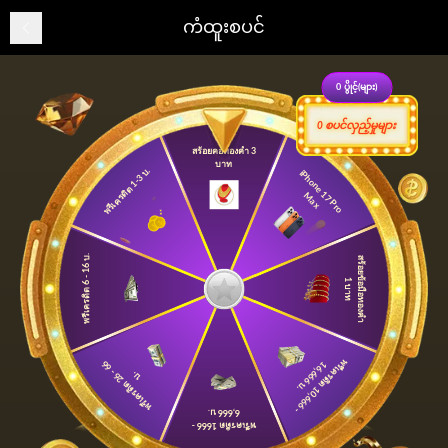
ကံထူးစပင်
0
ပွိုင့်(များ)
စပင်လှည့်မှုများ
0
สร้อยคอทองคำ 3
บาท
พรีเครดิต 1-3 บ.
iP
h
o
n
e
7
P
r
o
a
1
M
x
พรีเครดิต 6 - 16 บ.
ส
ร้
อ
ย
อ
มื
อ
ท
อ
ง
คำ
บ
า
ข้
1
ท
พ
เ
ค
ร
ดิ
ต
1
0
,6
6
6
-
6
,6
6
6
บ
พ
รี
เ
ค
ร
ดิ
ต
2
-
6
6
รี
1
.
6
บ.
6,666 บ.
พรีเครดิต 1666 -