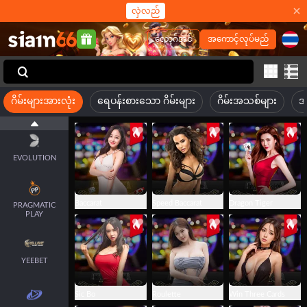
SEXY CASINO
လှဲလည်
လော့ဂ်အင်
အကောင့်လုပ်မည်
SA GAMING
ဂိမ်းများအားလုံး
ရေပန်းစားသော ဂိမ်းများ
ဂိမ်းအသစ်များ
အ
DREAM
GAMING
EVOLUTION
Baccarat
Speed Baccarat
Dragon Tiger
PRAGMATIC
PLAY
YEEBET
Sic Bo
Roulette
Win Three Cards