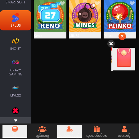
SMARTSOFT
SPLUS
Keno
MINES
Plinko
INOUT
CRAZY
GAMING
LIVE22
TURBO
မီနူး
ညွှန်းပေးမှု
မှတ်ပုံတင်မည်
ဆုလာဘ်စင်တာ
အကောင့်