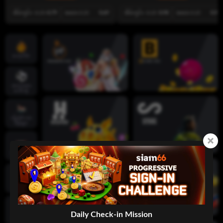
အိမ်ကွင်း -0.25
-0.79
အဝေး 0.25
0.69
အိမ်ကွင်း -0.25
0.98
အဝေး 0.25
0.92
ဟော့ဂိမ်း
အားကစား
ပေါင်းစုံ
လိုက်‌ဗ် ကာ
စီနိုများ
စလော့ဂိမ်း
ဖဲချပ်ဂိမ်း
Daily Check-in Mission
ငါးပစ်ဂိမ်း