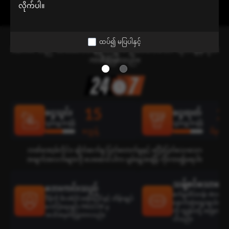
လိုက်ပါ။
သင်၏ ပိုမိုကောင်းမွန်သော ရွေးချယ်မှု
ထပ်၍ မပြပါနှင့်
Siam66 သည် အာမခံပေးချေမှုအတွက် ဦးစားပေးသော ထိုင်းအွန်လိုင်း
ကာစီနိုဖြစ်သည်။
15
2
ငွေသွင်း
ငွေထုတ်
ပျမ်းမျှအချိန်
ပျမ်းမျှအချိန်
စက္ကန့်
မိနစ်
ဘဏ်အော့ဖ်လိုင်း၊ ချိတ်ဆက်မှု ပြတ်တောက်မှုနှင့် မပြီးပြတ်သေးသော
အချက်အလက်များကို ပေးဆောင်ပါက ပျမ်းမျှအချိန် ကိုးကား၍မရပါ။
သန့်စင်သောရွေးခ
ဘေးကင်းသည်
စက်မှုထိပ်တန်း develop
ဒီမိုကို ဖိလစ်ပိုင်အစိုးရပိုင်နှင့် ထိန်းချုပ်
နောက်ဆုံးရွေးချယ်ထားသ
ကော်ပိုရေးရှင်း PAGCOR မှ
ကို ကျွန်ုပ်တို့ အမြဲတမ်း
အသိအမှတ်ပြုထားသည်။
ပါသည်။