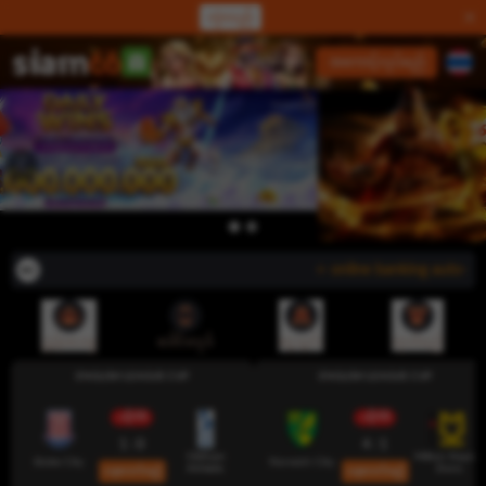
လှဲလည်
လော့ဂ်အင်
အကောင့်လုပ်မည်
⭐ online banking auto-dep
ညွှန်းပေးမှု
ဒေါင်းလုဒ်
ငွေသွင်း
ထုတ်မည်
ENGLISH LEAGUE CUP
ENGLISH LEAGUE CUP
လိုက်ဖ်
လိုက်ဖ်
1 : 0
4 : 1
Oldham
Milton Keynes
Stoke City
Norwich City
Athletic
Dons
ယခုလောင်းမည်
ယခုလောင်းမည်