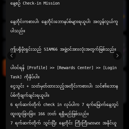
နေ့စဉ် Check-in Mission

အစပိုင်းအ
က်ပ်
နေ့တိုင်းကစားပါ၊ နေ့တိုင်းဘောနပ်စ်များရယူပါ၊ အလွန်လွယ်ကူ
ပါသည်။

ထောက်
အိမ်
ဤပရိုမိုးရှင်းသည် SIAM66 အဖွဲ့ဝင်အားလုံးအတွက်ဖြစ်သည်။

ကြောက်
စက်ရဲ့လား
ပါဝင်ရန် [Profile] >> [Rewards Center] >> [Login 
အထွေထွေ
လေ့လာ
သောဆက်
Task] ကိုနှိပ်ပါ။

သွယ်
ငွေသွင်း + သတ်မှတ်ထားသည့်အတိုင်းကစားပါ၊ သင်၏ဘောန
ပ်စ်ကိုချက်ချင်းရယူပါ။

6 ရက်ဆက်တိုက် check in လုပ်ပါက 7 ရက်မြောက်နေ့တွင် 
ထူးထူးခြားခြား 166 ဘတ် ရရှိမည်ဖြစ်သည်။

7 ရက်ဆက်တိုက် သွင်းပြီး နေ့တိုင်း ကြီးကြီးမားမား အနိုင်ယူ