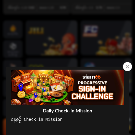
အိမ်ကွင်း -1.25
0.82
အဝေး 1.25
0.98
အိမ်ကွင်း -1.5
0.78
အဝေး 1.5
1
ဟော့ဂိမ်း
အားကစား
ပေါင်းစုံ
လိုက်‌ဗ် ကာ
စီနိုများ
စလော့ဂိမ်း
Daily Check-in Mission
ဖဲချပ်ဂိမ်း
နေ့စဉ် Check-in Mission

ငါးပစ်ဂိမ်း