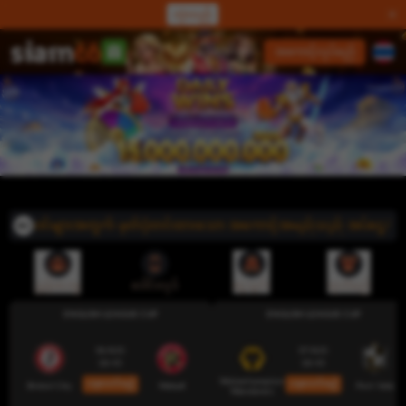
လှဲလည်
လော့ဂ်အင်
အကောင့်လုပ်မည်
အသင်းဝင်များအတွက် မှတ်ပုံတင်ထားသော အကောင့်အမည်သည် အပ်ငွေ/ငွေထုတ်
ညွှန်းပေးမှု
ဒေါင်းလုဒ်
ငွေသွင်း
ထုတ်မည်
ENGLISH LEAGUE CUP
ENGLISH LEAGUE CUP
06 AUG
07 AUG
18:45
18:45
Wolverhampton
ယခုလောင်းမည်
ယခုလောင်းမည်
Bristol City
Walsall
Port Vale
Wanderers