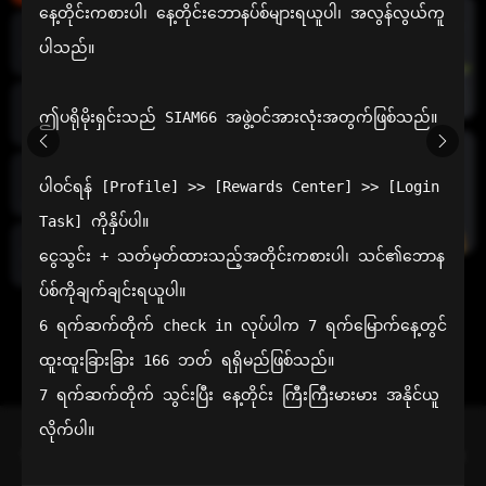
နေ့တိုင်းကစားပါ၊ နေ့တိုင်းဘောနပ်စ်များရယူပါ၊ အလွန်လွယ်ကူ
ပါသည်။

အစပိုင်းအ
က်ပ်
ဤပရိုမိုးရှင်းသည် SIAM66 အဖွဲ့ဝင်အားလုံးအတွက်ဖြစ်သည်။

ထောက်
အိမ်
ပါဝင်ရန် [Profile] >> [Rewards Center] >> [Login 
ကြောက်
စက်ရဲ့လား
Task] ကိုနှိပ်ပါ။

ငွေသွင်း + သတ်မှတ်ထားသည့်အတိုင်းကစားပါ၊ သင်၏ဘောန
အထွေထွေ
လေ့လာ
သောဆက်
သွယ်
ပ်စ်ကိုချက်ချင်းရယူပါ။

6 ရက်ဆက်တိုက် check in လုပ်ပါက 7 ရက်မြောက်နေ့တွင် 
ထူးထူးခြားခြား 166 ဘတ် ရရှိမည်ဖြစ်သည်။

7 ရက်ဆက်တိုက် သွင်းပြီး နေ့တိုင်း ကြီးကြီးမားမား အနိုင်ယူ
လိုက်ပါ။
သင်၏ ပိုမိုကောင်းမွန်သော ရွေးချယ်မှု
Siam66 သည် အာမခံပေးချေမှုအတွက် ဦးစားပေးသော ထိုင်းအွန်လိုင်း
ကာစီနိုဖြစ်သည်။