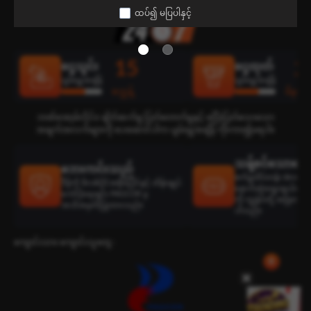
ထပ်၍ မပြပါနှင့်
15
2
ငွေသွင်း
ငွေထုတ်
ပျမ်းမျှအချိန်
ပျမ်းမျှအချိန်
စက္ကန့်
မိနစ်
ဘဏ်အော့ဖ်လိုင်း၊ ချိတ်ဆက်မှု ပြတ်တောက်မှုနှင့် မပြီးပြတ်သေးသော
အချက်အလက်များကို ပေးဆောင်ပါက ပျမ်းမျှအချိန် ကိုးကား၍မရပါ။
သန့်စင်သောရွေးခ
ဘေးကင်းသည်
စက်မှုထိပ်တန်း develop
ဒီမိုကို ဖိလစ်ပိုင်အစိုးရပိုင်နှင့် ထိန်းချုပ်
နောက်ဆုံးရွေးချယ်ထားသ
ကော်ပိုရေးရှင်း PAGCOR မှ
ကို ကျွန်ုပ်တို့ အမြဲတမ်း
အသိအမှတ်ပြုထားသည်။
ပါသည်။
ကျောင်းသား ကျောင်းသူတွေ :