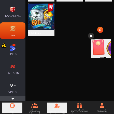
KA GAMING
Gold Shark
GG
SPLUS
FASTSPIN
VPLUS
မီနူး
ညွှန်းပေးမှု
မှတ်ပုံတင်မည်
ဆုလာဘ်စင်တာ
အကောင့်