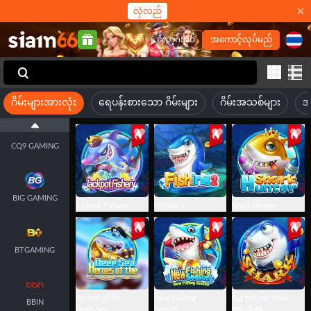
လှဲလည်
လော့ဂ်အင်
အကောင့်လုပ်မည်
JILI
FACHAI
ဂိမ်းများအားလုံး
ရေပန်းစားသော ဂိမ်းများ
ဂိမ်းအသစ်များ
အ
CQ9 GAMING
BIG GAMING
Jackpot Fishery
Fishing 2
Shark Hunter
BTGAMING
Heroes of the
New Fishing
Big fish eat small
BBIN
Deep Sea
Season
fish shark